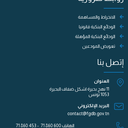
الانخراط والمساهمة
الودائع البنكية قانونيا
الودائع البنكية المؤهلة
تعويض المودعين
إتصل بنا
العنوان
11 نهج بحيرة اشكل ضفاف البحيرة
1053 تونس
البريد الإلكتروني
contact@fgdb.gov.tn
الهاتف
600 860 71 - 453 860 71