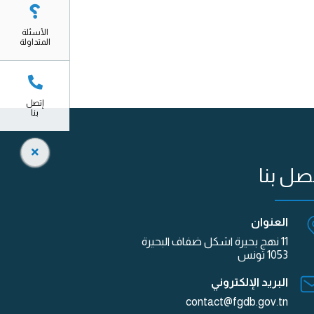
الأسئلة
المتداولة
إتصل
بنا
صل بنا
العنوان
11 نهج بحيرة اشكل ضفاف البحيرة
1053 تونس
البريد الإلكتروني
contact@fgdb.gov.tn