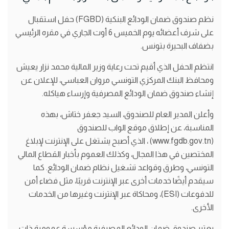
نظم صندوق ضمان الودائع البنكية (FGBD) حفل استقبال
على شرف أعضائه يوم الخميس 6 أوت الجاري في مقره الرئيسي
بضفاف البحيرة بتونس.
انتظم الحفل الذي أقيم تحت رعاية وزير المالية محمد نزار يعيش
ومحافظ البنك المركزي التونسي مروان العباسي، للإعلان عن
إنشاء صندوق ضمان الودائع المصرفية وإرساء هياكله.
وأعلن المدير العام للصندوق، السيد جعفر ختاش، بهذه
المناسبة، عن إطلاق موقع الواب للصندوق
(www.fgdb.gov.tn) ، الذي أصبح يشتغل على الإنترنت لإبلاغ
المختصين في هذا المجال، وكذلك العموم بأخبار القطاع المالي
التونسي، وطرق وقواعد تشغيل نظام ضمان الودائع. كما
سيقدم أيضًا خدمات أخرى عبر الإنترنت قريبًا، مثل فضاء أمن
للدفوعات (ESI)، ومحاكاة عبر الإنترنت وغيرها من الخدمات
الأخرى.
يعتبر صندوق ضمان الودائع المصرفية مؤسسة عمومية ذات