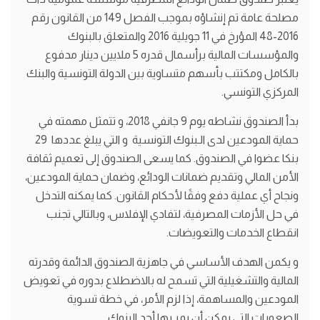
مصلحة عامة تم إنشاؤه بموجب الفصل 149 من القانون رقم
2016-48 المؤرخ في 11 جويلية 2016 والمتعلق بالبنوك
والمؤسسات المالية برأسمال قدره 5 ملايين دينار مدفوع
بالكامل ومكتتب بأسهم متساوية بين الدولة التونسية والبنك
المركزي التونسي.
بدأ الصندوق نشاطه يوم 9 جانفي 2018، و تتمثل مهمته في
حماية المودعين لدى الـبنوك التونسية و التي يبلغ عددها 29
بنكا عضوا في الصندوق. كما يسعى الصندوق إلى تعميم ثقافة
الأمن المالي وتقديم ضمانات الودائع، وضمان حماية المودعين،
ونجاح أي عملية دفع وفقًا لأحكام القانون. كما يمكنه التدخل
في حل الأزمات المصرفية، لتفادي الإفلاس، وبالتالي تجنب
انقطاع الخدمات والتعويضات.
و يكمن الهدف الأساسي في جاهزية الصندوق الدائمة وقدرته
المالية والتشغيلية التي تسمح له بالاضطلاع بدوره في تعويض
المودعين والمساهمة، إذا لزم الأمر، في خطة تسوية
الصعوبات التي يمكن أن يمر بها أحد البنوك.